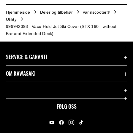
Hjemmeside
Deler og tilbehør
Vannscooter®
Utility
999942393 | Vacu-Hold Jet Ski Cover (STX 160 - without
Bar and Extended Deck)
SERVICE & GARANTI
Garanti
OM KAWASAKI
Kawasaki Community
Firma
Kontakt oss
Rideology
FØLG OSS
Juridisk
Racing
International Sites
Heritage