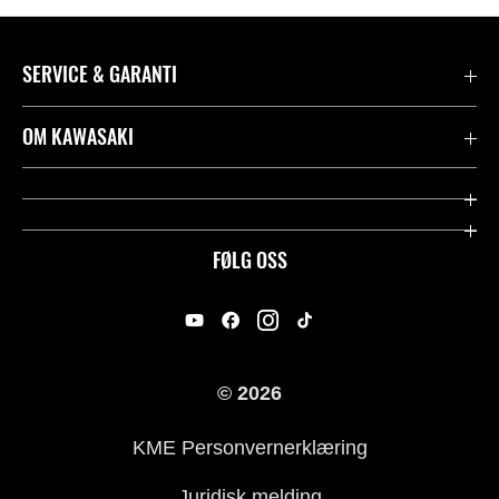
SERVICE & GARANTI
Garanti
OM KAWASAKI
Kawasaki Community
Firma
Kontakt oss
Rideology
FØLG OSS
Juridisk
Racing
International Sites
Heritage
© 2026
For presse
KME Personvernerklæring
Historie
Juridisk melding