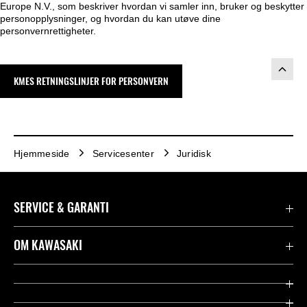
Europe N.V., som beskriver hvordan vi samler inn, bruker og beskytter
personopplysninger, og hvordan du kan utøve dine
personvernrettigheter.
KMES RETNINGSLINJER FOR PERSONVERN
Hjemmeside
Servicesenter
Juridisk
SERVICE & GARANTI
Garanti
OM KAWASAKI
Kawasaki Community
Firma
Kontakt oss