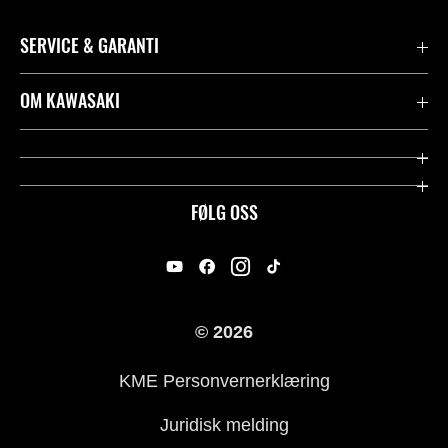
SERVICE & GARANTI
Garanti
OM KAWASAKI
Kawasaki Community
Firma
Kontakt oss
Rideology
FØLG OSS
Juridisk
Racing
International Sites
Heritage
© 2026
For presse
KME Personvernerklæring
Historie
Juridisk melding