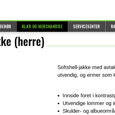
LBEHØR
KLÆR OG MERCHANDISE
SERVICESENTER
R
kke (herre)
Softshell-jakke med avta
utvendig, og ermer som k
Innside foret i kontrast
Utvendige lommer og i
Skulder- og albueområ