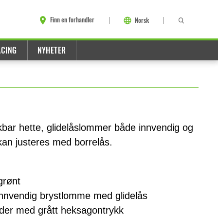
Finn en forhandler
Norsk
ACING
NYHETER
kbar hette, glidelåslommer både innvendig og
an justeres med borrelås.
grønt
nnvendig brystlomme med glidelås
der med grått heksagontrykk