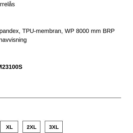
rrelås
% spandex, TPU-membran, WP 8000 mm BRP
navvisning
M23100S
XL
2XL
3XL