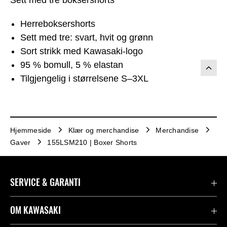
Sett med tre boksershorts
Herreboksershorts
Sett med tre: svart, hvit og grønn
Sort strikk med Kawasaki‑logo
95 % bomull, 5 % elastan
Tilgjengelig i størrelsene S–3XL
Hjemmeside
Klær og merchandise
Merchandise
Gaver
155LSM210 | Boxer Shorts
SERVICE & GARANTI
Garanti
OM KAWASAKI