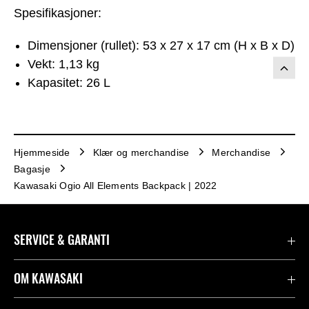
Spesifikasjoner:
Dimensjoner (rullet): 53 x 27 x 17 cm (H x B x D)
Vekt: 1,13 kg
Kapasitet: 26 L
Hjemmeside
Klær og merchandise
Merchandise
Bagasje
Kawasaki Ogio All Elements Backpack | 2022
SERVICE & GARANTI
Garanti
OM KAWASAKI
Kawasaki Community