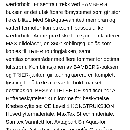
værforhold. Et sentralt trekk ved BAMBERG-
buksen er det utskiftbare fôrsystemet som gir stor
fleksibilitet. Med SinAqua-vanntett membran og
vattert termofôr kan buksen tilpasses ulike
værforhold. Andre praktiske funksjoner inkluderer
MAX-glidelåser, en 360° koblingsglidelås som
kobles til TRIER-touringjakken, samt
ventilasjonsområder med flere lommer for optimal
luftstrøm. Kombinasjonen av BAMBERG-buksen
og TRIER-jakken gir touringkjørere en komplett
løsning for å takle alle værforhold, uansett
destinasjon. BESKYTTELSE CE-sertifisering: A
Hoftebeskyttelse: Kun lomme for beskyttelse
Knebeskyttelse: CE Level 1 KONSTRUKSJON
Hoved yttermateriale: MaxTex Strechmateriale:
Samtex Vanntett fôr: Avtagbart SinAqua-fôr
Termofôr: Avtakbart vattert termofôr Glidelåser: