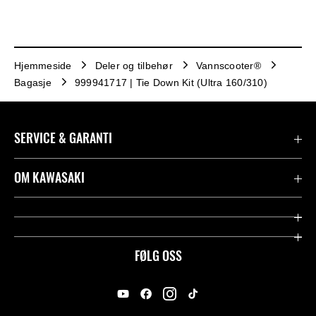
Hjemmeside
Deler og tilbehør
Vannscooter®
Bagasje
999941717 | Tie Down Kit (Ultra 160/310)
SERVICE & GARANTI
Garanti
OM KAWASAKI
Kawasaki Community
Firma
Kontakt oss
Rideology
FØLG OSS
Juridisk
Racing
International Sites
Heritage