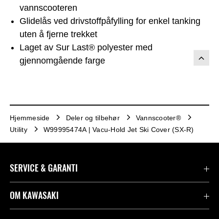
vannscooteren
Glidelås ved drivstoffpåfylling for enkel tanking
uten å fjerne trekket
Laget av Sur Last® polyester med
gjennomgående farge
Hjemmeside
Deler og tilbehør
Vannscooter®
Utility
W99995474A | Vacu-Hold Jet Ski Cover (SX-R)
SERVICE & GARANTI
Garanti
OM KAWASAKI
Kawasaki Community