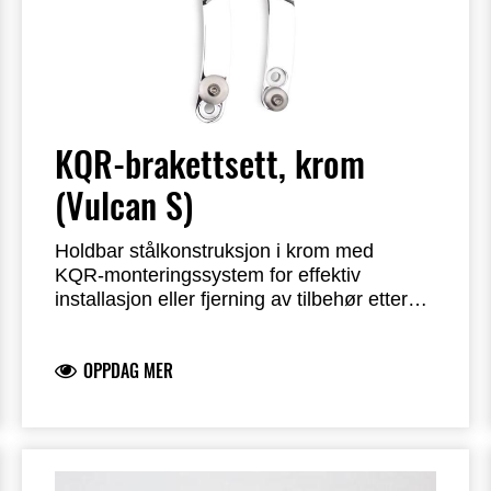
KQR-brakettsett, krom
(Vulcan S)
Holdbar stålkonstruksjon i krom med
KQR‑monteringssystem for effektiv
installasjon eller fjerning av tilbehør etter
montering.
KQR passasjer‑ryggstøtte, krom –
Kjøpes som nødvendig
komponent for montering av:
99994518
OPPDAG MER
Premium salveskesett – 999940522
Selges separat