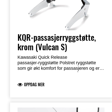
KQR-passasjerryggstøtte,
krom (Vulcan S)
Kawasaki Quick Release
passasjer‑ryggstøtte
Polstret ryggstøtte
som gir økt komfort for passasjeren og er
utstyrt med KQR™‑monteringssystemet for
KQR‑monteringssystemet er låsbart for
installasjon eller fjerning med minimal bruk
ekstra sikkerhet. 20 cm (8”) høy fra setets
OPPDAG MER
av verktøy
overflate
Designet for montering av valgfritt
Kan kun kombineres med salveskesett med
bagasjebrett (selges separat)
KQR‑braketter
Krever KQR‑brakettsats for montering
(selges separat)