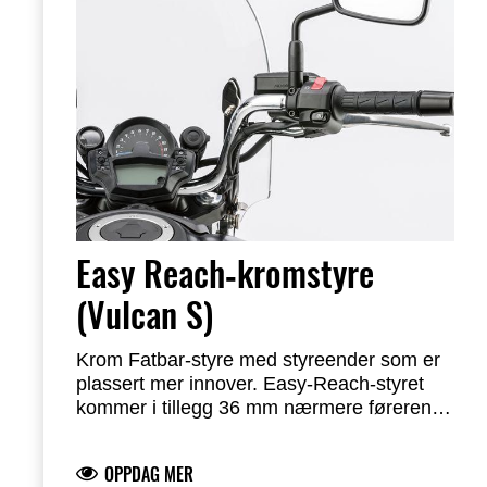
Krom finish
Easy Reach‑kromstyre
(Vulcan S)
Krom Fatbar‑styre med styreender som er
plassert mer innover. Easy‑Reach‑styret
kommer i tillegg 36 mm nærmere føreren.
Leveres med strips og bolter.
OPPDAG MER