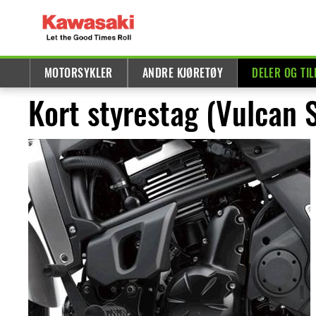
MOTORSYKLER
ANDRE KJØRETØY
DELER OG TI
Kort styrestag (Vulcan 