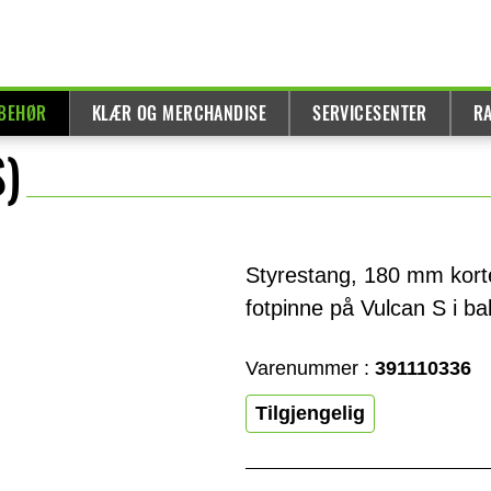
LBEHØR
KLÆR OG MERCHANDISE
SERVICESENTER
R
S)
Styrestang, 180 mm korte
fotpinne på Vulcan S i b
Varenummer :
391110336
Tilgjengelig