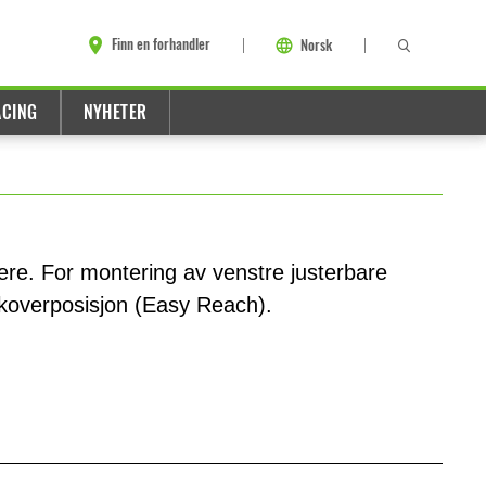
Finn en forhandler
Norsk
ACING
NYHETER
re. For montering av venstre justerbare
akoverposisjon (Easy Reach).