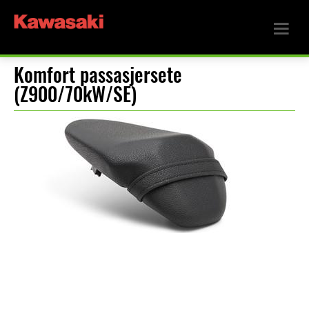
Komfort passasjersete
(Z900/70kW/SE)