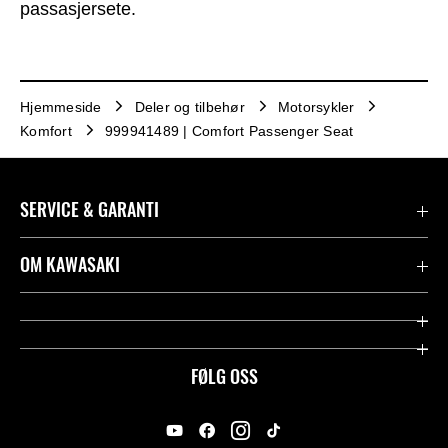
passasjersete.
Hjemmeside
Deler og tilbehør
Motorsykler
Komfort
999941489 | Comfort Passenger Seat
SERVICE & GARANTI
Garanti
OM KAWASAKI
Kawasaki Community
Firma
Kontakt oss
Rideology
FØLG OSS
Juridisk
Racing
International Sites