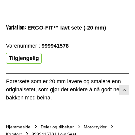
Variation:
ERGO-FIT™ lavt sete (-20 mm)
Varenummer :
999941578
Tilgjengelig
Førersete som er 20 mm lavere og smalere enn
originalsetet, som gjør det enklere å nå godt ned til
bakken med beina.
Hjemmeside
Deler og tilbehør
Motorsykler
Komfort
999941578 | Low Seat