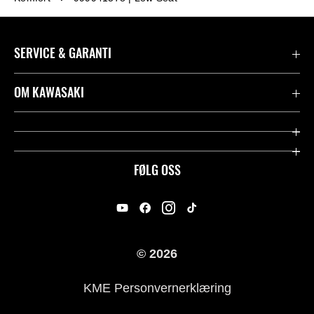
SERVICE & GARANTI
Garanti
OM KAWASAKI
Kawasaki Community
Firma
Kontakt oss
Rideology
FØLG OSS
Juridisk
Racing
International Sites
Heritage
© 2026
For presse
KME Personvernerklæring
Historie