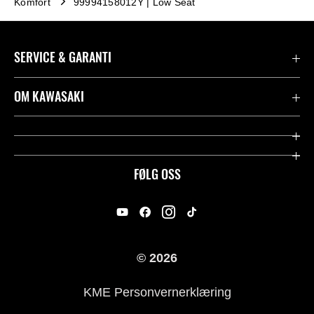
Komfort
99994158012Y | Low Seat
SERVICE & GARANTI
Garanti
OM KAWASAKI
Kawasaki Community
Firma
Kontakt oss
Rideology
FØLG OSS
Juridisk
Racing
International Sites
Heritage
© 2026
For presse
KME Personvernerklæring
Historie