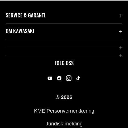
SERVICE & GARANTI
Garanti
OM KAWASAKI
Kawasaki Community
Firma
Kontakt oss
Rideology
FØLG OSS
Juridisk
Racing
International Sites
Heritage
© 2026
For presse
KME Personvernerklæring
Historie
Juridisk melding