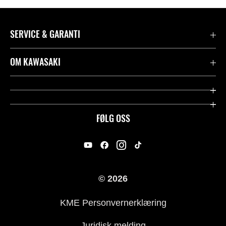
SERVICE & GARANTI
Garanti
OM KAWASAKI
Kawasaki Community
Firma
Kontakt oss
Rideology
FØLG OSS
Juridisk
Racing
International Sites
Heritage
© 2026
For presse
KME Personvernerklæring
Historie
Juridisk melding