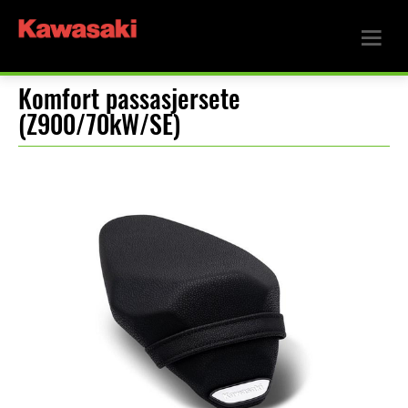
Komfort passasjersete
(Z900/70kW/SE)