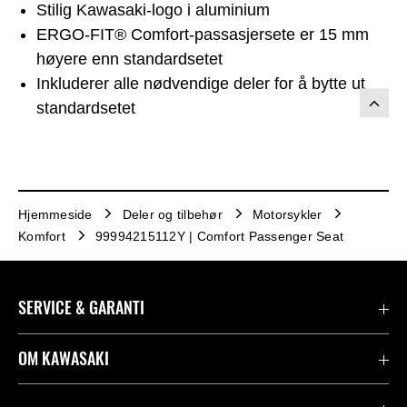
Stilig Kawasaki-logo i aluminium
ERGO-FIT® Comfort-passasjersete er 15 mm
høyere enn standardsetet
Inkluderer alle nødvendige deler for å bytte ut
standardsetet
Hjemmeside
Deler og tilbehør
Motorsykler
Komfort
99994215112Y | Comfort Passenger Seat
SERVICE & GARANTI
Garanti
OM KAWASAKI
Kawasaki Community
Firma