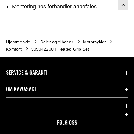
Montering hos forhandler anbefales
Hjemmeside
Deler og tilbehør
Motorsykler
Komfort
999942200 | Heated Grip Set
SERVICE & GARANTI
Garanti
OM KAWASAKI
Kawasaki Community
Firma
Kontakt oss
Rideology
FØLG OSS
Juridisk
Racing