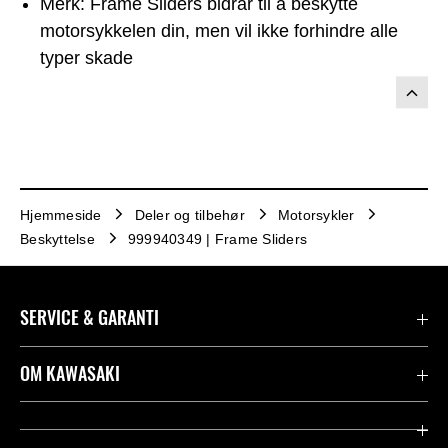
Merk: Frame Sliders bidrar til å beskytte
motorsykkelen din, men vil ikke forhindre alle
typer skade
Hjemmeside
Deler og tilbehør
Motorsykler
Beskyttelse
999940349 | Frame Sliders
SERVICE & GARANTI
Garanti
OM KAWASAKI
Kawasaki Community
Firma