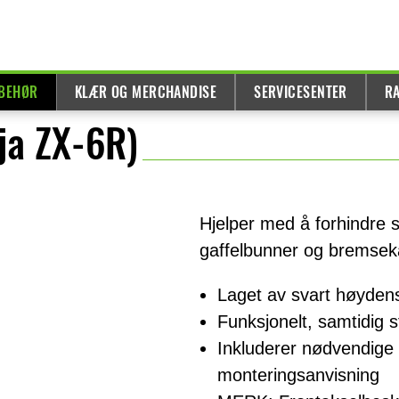
LBEHØR
KLÆR OG MERCHANDISE
SERVICESENTER
R
ja ZX-6R)
Hjelper med å forhindre s
gaffelbunner og bremseka
Laget av svart høydens
Funksjonelt, samtidig 
Inkluderer nødvendige b
monteringsanvisning