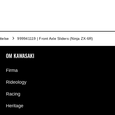
ttelse
999941119 | Front Axle Sliders (Ninja ZX-6R)
OM KAWASAKI
Firma
Rideology
Racing
Heritage