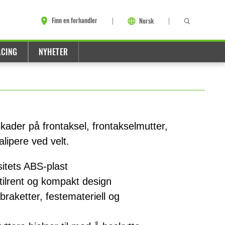
Finn en forhandler
Norsk
ACING
NYHETER
kader på frontaksel, frontakselmutter,
lipere ved velt.
itets ABS-plast
stilrent og kompakt design
raketter, festemateriell og