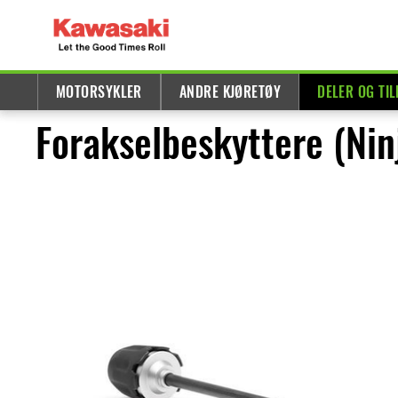
MOTORSYKLER
ANDRE KJØRETØY
DELER OG TI
Forakselbeskyttere (Nin