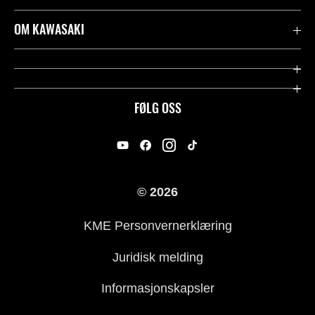
Garanti
OM KAWASAKI
Kawasaki Community
Firma
Kontakt oss
Rideology
FØLG OSS
Juridisk
Racing
International Sites
Heritage
© 2026
For presse
KME Personvernerklæring
Historie
Juridisk melding
Informasjonskapsler