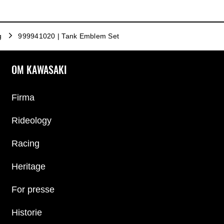
g
999941020 | Tank Emblem Set
OM KAWASAKI
Firma
Rideology
Racing
Heritage
For presse
Historie