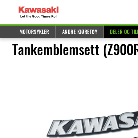
MOTORSYKLER
ANDRE KJØRETØY
DELER OG TI
Tankemblemsett (Z900