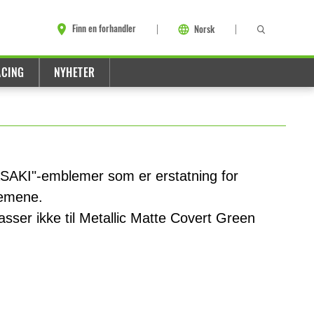
Finn en forhandler
Norsk
ACING
NYHETER
ASAKI"-emblemer som er erstatning for
emene.
ser ikke til Metallic Matte Covert Green