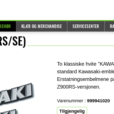
LBEHØR
KLÆR OG MERCHANDISE
SERVICESENTER
R
RS/SE)
To klassiske hvite "KAW
standard Kawasaki-embl
Erstatningsembelmene pas
Z900RS-versjonen.
Varenummer :
999941020
Tilgjengelig