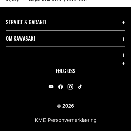
SERVICE & GARANTI
Garanti
OM KAWASAKI
Kawasaki Community
Firma
Kontakt oss
Rideology
FØLG OSS
Juridisk
Racing
International Sites
Heritage
© 2026
For presse
KME Personvernerklæring
Historie