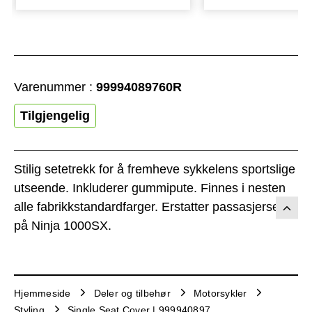
Varenummer :
99994089760R
Tilgjengelig
Stilig setetrekk for å fremheve sykkelens sportslige
utseende. Inkluderer gummipute. Finnes i nesten
alle fabrikkstandardfarger. Erstatter passasjersetet
på Ninja 1000SX.
Hjemmeside
Deler og tilbehør
Motorsykler
Styling
Single Seat Cover | 999940897