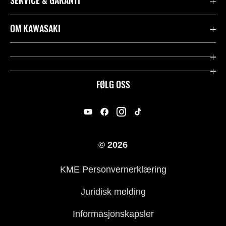
SERVICE & GARANTI
Garanti
OM KAWASAKI
Kawasaki Community
Firma
Kontakt oss
Rideology
FØLG OSS
Juridisk
Racing
International Sites
Heritage
© 2026
For presse
KME Personvernerklæring
Historie
Juridisk melding
Informasjonskapsler