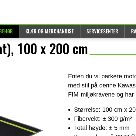
LBEHØR
KLÆR OG MERCHANDISE
SERVICESENTER
R
t), 100 x 200 cm
Enten du vil parkere motor
med stil på denne Kawasa
FIM-miljøkravene og har 
Størrelse: 100 cm x 2
Fibervekt: ± 300 g/m²
Total høyde: ± 5 mm