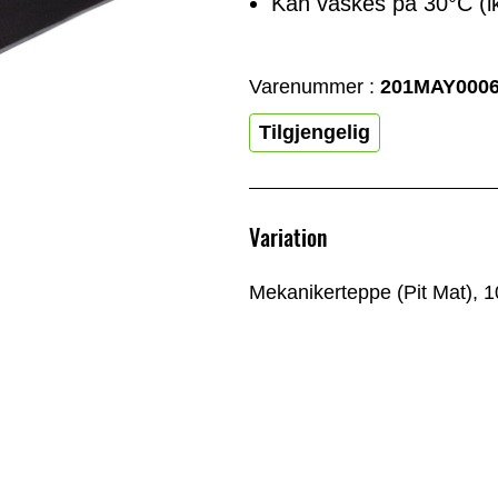
Kan vaskes på 30°C (i
Varenummer :
201MAY000
Tilgjengelig
Variation
Mekanikerteppe (Pit Mat), 