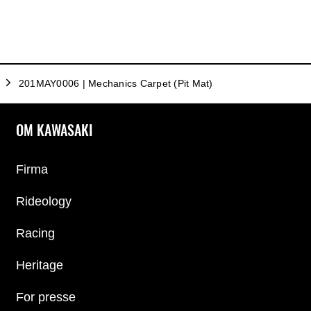
201MAY0006 | Mechanics Carpet (Pit Mat)
OM KAWASAKI
Firma
Rideology
Racing
Heritage
For presse