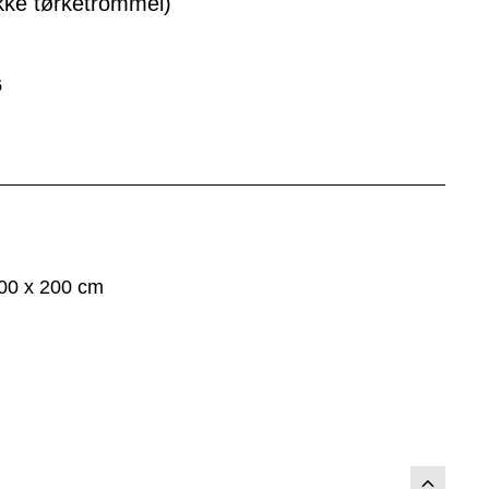
kke tørketrommel)
6
100 x 200 cm