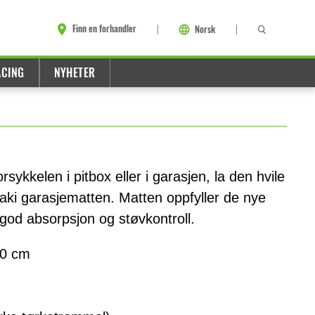
Finn en forhandler
Norsk
ACING
NYHETER
sykkelen i pitbox eller i garasjen, la den hvile
ki garasjematten. Matten oppfyller de nye
god absorpsjon og støvkontroll.
00 cm