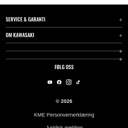
SERVICE & GARANTI
Garanti
OM KAWASAKI
Kawasaki Community
Firma
Kontakt oss
Rideology
FØLG OSS
Juridisk
Racing
International Sites
Heritage
© 2026
For presse
KME Personvernerklæring
Historie
Juridisk melding