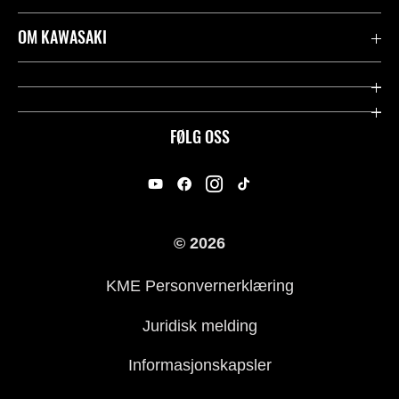
Garanti
OM KAWASAKI
Kawasaki Community
Firma
Kontakt oss
Rideology
FØLG OSS
Juridisk
Racing
International Sites
Heritage
© 2026
For presse
KME Personvernerklæring
Historie
Juridisk melding
Informasjonskapsler