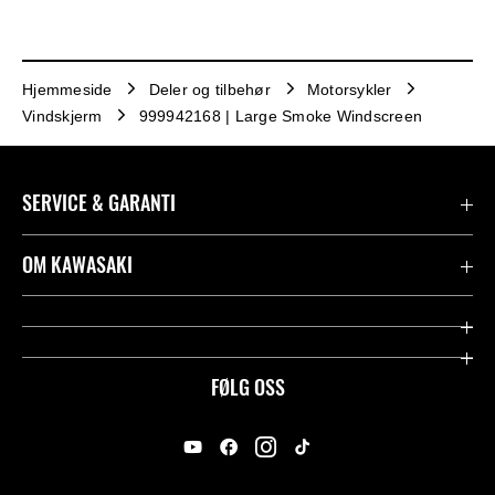
Hjemmeside
Deler og tilbehør
Motorsykler
Vindskjerm
999942168 | Large Smoke Windscreen
SERVICE & GARANTI
Garanti
OM KAWASAKI
Kawasaki Community
Firma
Kontakt oss
Rideology
FØLG OSS
Juridisk
Racing
International Sites
Heritage