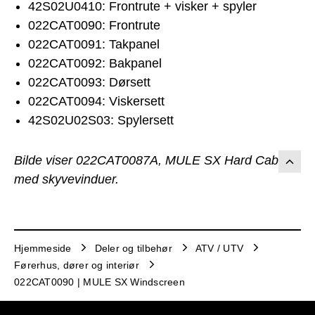
42S02U0410: Frontrute + visker + spyler
022CAT0090: Frontrute
022CAT0091: Takpanel
022CAT0092: Bakpanel
022CAT0093: Dørsett
022CAT0094: Viskersett
42S02U02S03: Spylersett
Bilde viser 022CAT0087A, MULE SX Hard Cabin
med skyvevinduer.
Hjemmeside
Deler og tilbehør
ATV / UTV
Førerhus, dører og interiør
022CAT0090 | MULE SX Windscreen