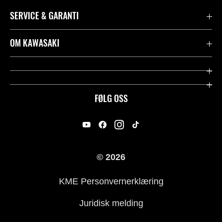
SERVICE & GARANTI
Garanti
OM KAWASAKI
Kawasaki Community
Firma
Kontakt oss
Rideology
FØLG OSS
Juridisk
Racing
International Sites
Heritage
© 2026
For presse
KME Personvernerklæring
Historie
Juridisk melding