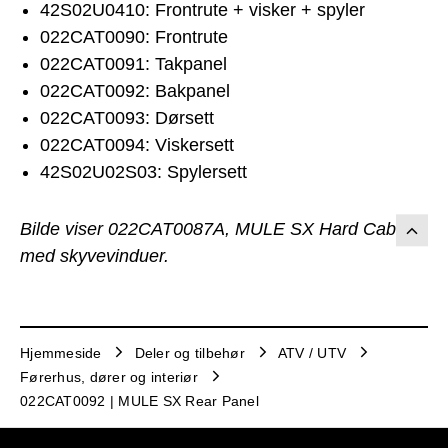
42S02U0410: Frontrute + visker + spyler
022CAT0090: Frontrute
022CAT0091: Takpanel
022CAT0092: Bakpanel
022CAT0093: Dørsett
022CAT0094: Viskersett
42S02U02S03: Spylersett
Bilde viser 022CAT0087A, MULE SX Hard Cabin
med skyvevinduer.
Hjemmeside
Deler og tilbehør
ATV / UTV
Førerhus, dører og interiør
022CAT0092 | MULE SX Rear Panel