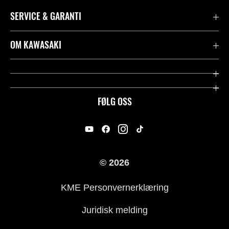
SERVICE & GARANTI
Garanti
OM KAWASAKI
Kawasaki Community
Firma
Kontakt oss
Rideology
FØLG OSS
Juridisk
Racing
International Sites
Heritage
© 2026
For presse
KME Personvernerklæring
Historie
Juridisk melding