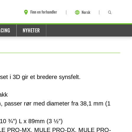
Finn en forhandler
Norsk
ACING
NYHETER
et i 3D gir et bredere synsfelt.
lakk
m, passer rør med diameter fra 38,1 mm (1
10 ¾”) L x 89mm (3 ½”)
ULE PRO-MX, MULE PRO-DX, MULE PRO-