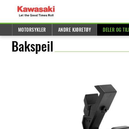
MOTORSYKLER
ANDRE KJØRETØY
DELER OG TI
Bakspeil