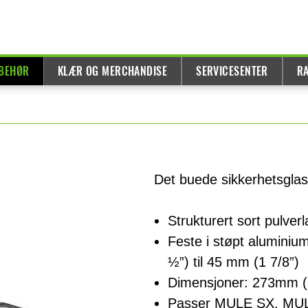
LBEHØR
KLÆR OG MERCHANDISE
SERVICESENTER
R
Det buede sikkerhetsglass
Strukturert sort pulver
Feste i støpt aluminiu
½”) til 45 mm (1 7/8”)
Dimensjoner: 273mm (
Passer MULE SX, M