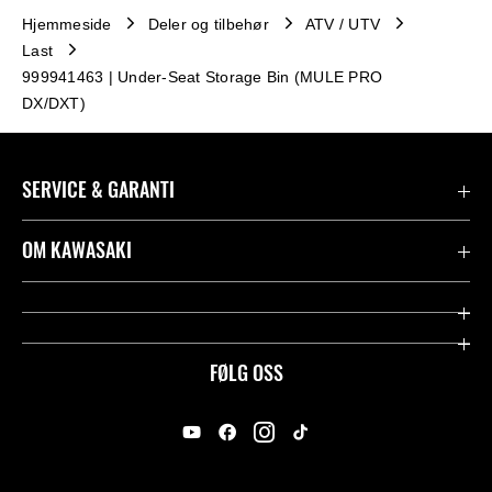
Hjemmeside
Deler og tilbehør
ATV / UTV
Last
999941463 | Under-Seat Storage Bin (MULE PRO
DX/DXT)
SERVICE & GARANTI
Garanti
OM KAWASAKI
Kawasaki Community
Firma
Kontakt oss
Rideology
FØLG OSS
Juridisk
Racing
International Sites
Heritage