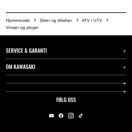
Hjemmeside
Deler og tilbehør
ATV / UTV
Vinsjer og ploger
SERVICE & GARANTI
Garanti
OM KAWASAKI
Kawasaki Community
Firma
Kontakt oss
Rideology
FØLG OSS
Juridisk
Racing
International Sites
Heritage