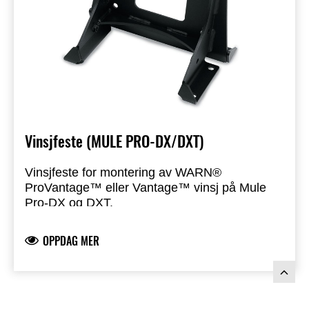
Vinsjfeste (MULE PRO-DX/DXT)
Vinsjfeste for montering av WARN®
ProVantage™ eller Vantage™ vinsj på Mule
Pro‑DX og DXT.
Fireboltsmønsteret gjør installasjonen av
OPPDAG MER
WARN‑produkter enkel og problemfri.