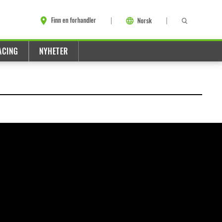
Finn en forhandler
Norsk
ACING
NYHETER