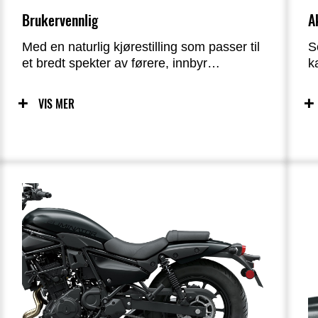
Brukervennlig
A
Med en naturlig kjørestilling som passer til
S
et bredt spekter av førere, innbyr
k
Eliminator til tillit fra det øyeblikket du
s
setter deg på den. Den lave vekten og den
m
VIS MER
gode massesentraliseringen gjør det til en
a
smal sak å løfte sykkelen opp fra
m
sidestøtten, og bidrar til god
manøvrerbarhet i lave hastigheter. Dens
svært lettgjemmelige og upretensiøse
karakter gjør Eliminator til en ideell partner
for hverdagsreisen.