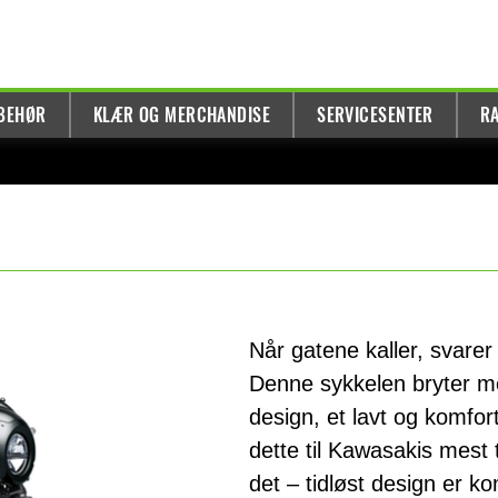
LBEHØR
KLÆR OG MERCHANDISE
SERVICESENTER
R
Når gatene kaller, svare
Denne sykkelen bryter m
design, et lavt og komfor
dette til Kawasakis mest t
det – tidløst design er k