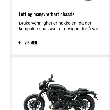
Lett og manøvrerbart chassis
Brukervennlighet er nøkkelen, da det
kompakte chassiset er designet for å være
så lettkjørt som mulig. Forutsigbare
kjøreegenskaper – takket være et chassis
VIS MER
utviklet med fokus på lav vekt,
manøvrerbarhet og massesentralisering –
gir utmerket tilbakemelding og økt selvtillit
for et bredt spekter av førere. Den enkle
håndteringen gjør det også lett å
manøvrere sykkelen ved parkering.