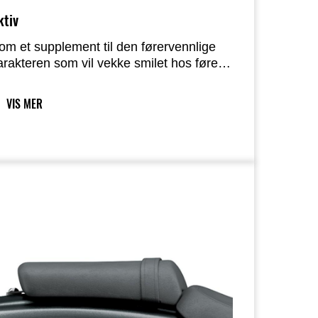
ktiv
om et supplement til den førervennlige
arakteren som vil vekke smilet hos førere
om søker gleden ved en Kawasaki-
otorsykkel, støttes Eliminator opp av
VIS MER
ktive ytelser hentet fra den Ninja-baserte
otoren og den lette gitterrammen.