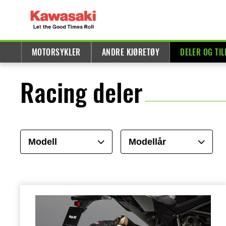
MOTORSYKLER
ANDRE KJØRETØY
DELER OG TI
Racing deler
Modell
Modellår