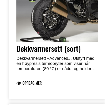
Dekkvarmersett (sort)
Dekkvarmersett «Advanced». Utstyrt med
en høypresis termobryter som viser når
temperaturen (80 °C) er nådd, og holder
den innenfor et område på ±2 °C.
Varmeelementet er karbonbasert, dekket
OPPDAG MER
med varmeledende silikon. Materialet som
er i kontakt med dekket er klebefritt,
kuttbestandig og slitesterkt. Yttersiden er
vaskbar.