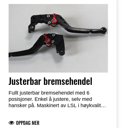
Justerbar bremsehendel
Fullt justerbar bremsehendel med 6
posisjoner. Enkel å justere, selv med
hansker på. Maskinert av LSL i høykvalitets
aluminium. Holdbare messinglagre. Sort
anodisert. Godkjent for bruk på vei (KBA
OPPDAG MER
91104).
Clutchhendel selges separat