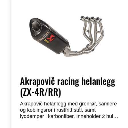
Akrapovič racing helanlegg
(ZX-4R/RR)
Akrapovič helanlegg med grenrør, samlere
og koblingsrør i rustfritt stål, samt
lyddemper i karbonfiber. Inneholder 2 hull
for front- og bakre oksygensensorer, samt