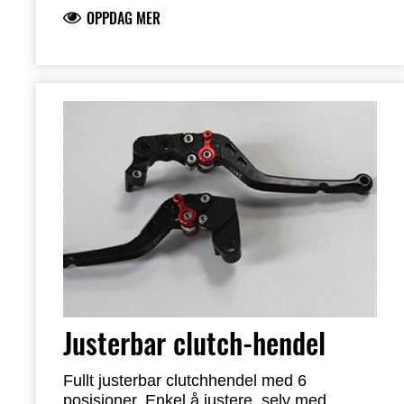
adaptere for montering av originale M12
OPPDAG MER
små eller ettermarkeds store
oksygensensorer. Medfølgende plugg for å
tette ett av hullene. Kompakt lyddemper i
karbonfiber med skrått kuttet karbon
endekappe. Inkluderer avtakbart
støydempende innsats i rustfritt stål (± 105
dB <-> ± 107 dB). Effektøkning +1,6 kW
(2,1 hk) ved 14 500 o/min.
Dreiemomentøkning +2,2 Nm ved 7000
o/min. Vektbesparelse -5,2 kg. Skal kun
brukes sammen med justering av
drivstoffinnsprøytning for å unngå
motorskade og oppnå maksimal ytelse.
(Ikke for bruk på vei) Ti EU5+ (dobbel O2-
sensor)
Justerbar clutch-hendel
Fullt justerbar clutchhendel med 6
posisjoner. Enkel å justere, selv med