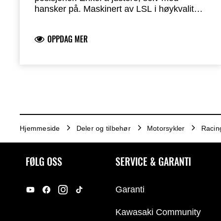
hansker på. Maskinert av LSL i høykvalitets
aluminium. Holdbare messinglagre. Sort
anodisert. Godkjent for bruk på vei (KBA
OPPDAG MER
91104).
Bremsehendel selges separat
Hjemmeside
Deler og tilbehør
Motorsykler
Racin
FØLG OSS
SERVICE & GARANTI
Garanti
Kawasaki Community