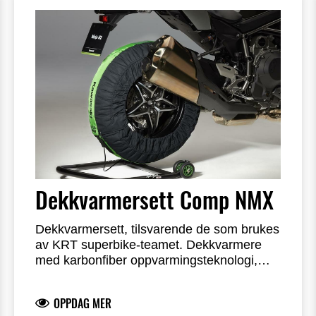
Dekkvarmersett Comp NMX
Dekkvarmersett, tilsvarende de som brukes
av KRT superbike-teamet. Dekkvarmere
med karbonfiber oppvarmingsteknologi,
som gir rask oppvarming av dekk og felg
uten lokal overoppheting, og holder en
OPPDAG MER
konstant temperatur. Sidene på