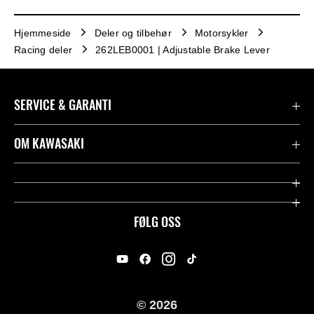
Hjemmeside
Deler og tilbehør
Motorsykler
Racing deler
262LEB0001 | Adjustable Brake Lever
SERVICE & GARANTI
Garanti
OM KAWASAKI
Kawasaki Community
Firma
Kontakt oss
Rideology
FØLG OSS
Juridisk
Racing
International Sites
Heritage
© 2026
For presse