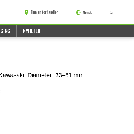
Finn en forhandler
Norsk
ACING
NYHETER
r Kawasaki. Diameter: 33–61 mm.
2