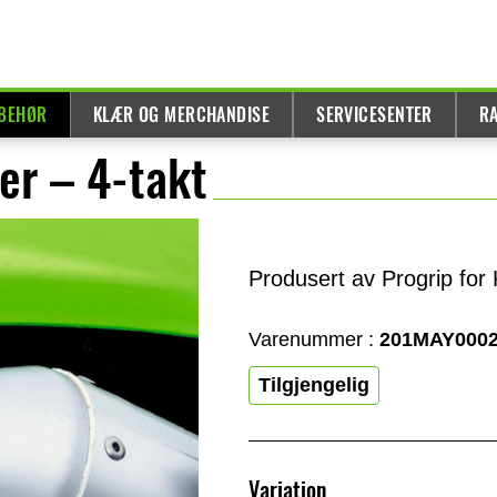
LBEHØR
KLÆR OG MERCHANDISE
SERVICESENTER
R
er – 4-takt
Produsert av Progrip fo
Varenummer :
201MAY000
Tilgjengelig
Variation