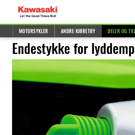
MOTORSYKLER
ANDRE KJØRETØY
DELER OG TI
Endestykke for lyddemp