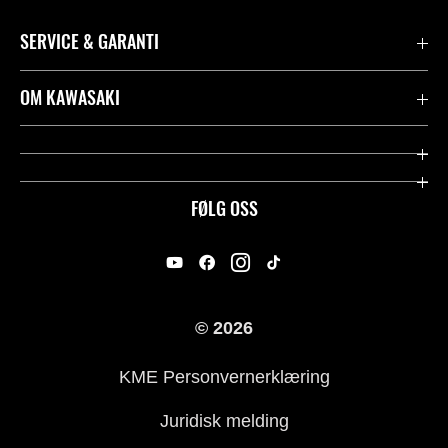
SERVICE & GARANTI
Garanti
OM KAWASAKI
Kawasaki Community
Firma
Kontakt oss
Rideology
FØLG OSS
Juridisk
Racing
International Sites
Heritage
© 2026
For presse
KME Personvernerklæring
Historie
Juridisk melding