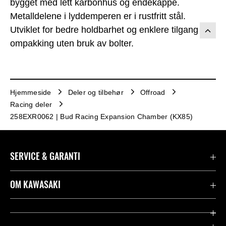
bygget med lett karbonhus og endekappe.
Metalldelene i lyddemperen er i rustfritt stål.
Utviklet for bedre holdbarhet og enklere tilgang for
ompakking uten bruk av bolter.
Hjemmeside
Deler og tilbehør
Offroad
Racing deler
258EXR0062 | Bud Racing Expansion Chamber (KX85)
SERVICE & GARANTI
Garanti
OM KAWASAKI
Kawasaki Community
Firma