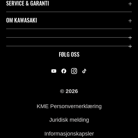
SERVICE & GARANTI
Garanti
OM KAWASAKI
Kawasaki Community
Firma
Kontakt oss
Rideology
FØLG OSS
Juridisk
Racing
International Sites
Heritage
© 2026
For presse
KME Personvernerklæring
Historie
Juridisk melding
Informasjonskapsler