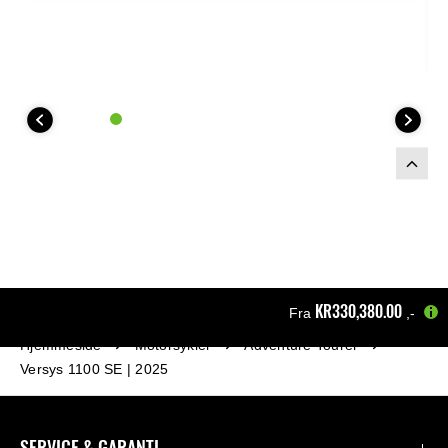
opp toppboksen.
Tilpasset fargene til
2025-modellene av
Versys 1100 S & SE
.
Dette toppbokssettet inkluderer:
KR330,380.00
Fra
,-
Hjemmeside
Motorsykler
Adventure Tourer
Versys 1100 SE | 2025
SERVICE & GARANTI