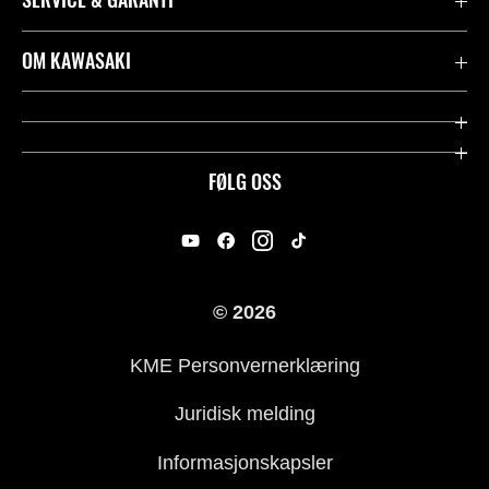
Garanti
OM KAWASAKI
Kawasaki Community
Firma
Kontakt oss
Rideology
FØLG OSS
Juridisk
Racing
International Sites
Heritage
© 2026
For presse
KME Personvernerklæring
Historie
Juridisk melding
Informasjonskapsler