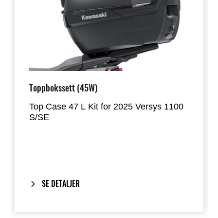
Toppbokssett (45W)
Top Case 47 L Kit for 2025 Versys 1100
S/SE
Toppboks som gir romslige 47 liter
lagringsplass. Har plass til to av de fleste
helhjelmer. Braketten har et
dempesystem for sideveis bevegelse for
økt pålitelighet.
SE DETALJER
Inkluderer vårt
One-Key System
:
sykkelens tenningsnøkkel låser og låser