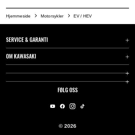
Hjemmeside
Motorsykler
EV / HEV
SERVICE & GARANTI
Garanti
OM KAWASAKI
Kawasaki Community
Firma
Kontakt oss
Rideology
FØLG OSS
Juridisk
Racing
International Sites
Heritage
© 2026
For presse