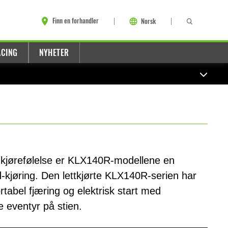
Finn en forhandler
Norsk
ACING
NYHETER
 kjørefølelse er KLX140R-modellene en
ad-kjøring. Den lettkjørte KLX140R-serien har
tabel fjæring og elektrisk start med
e eventyr på stien.