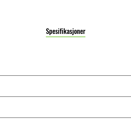
Spesifikasjoner
Luftkjølt, 4-takts En-sylindre
9.5:1
5-trinns
SOHC, 2 ventiler
Våt multi-disk