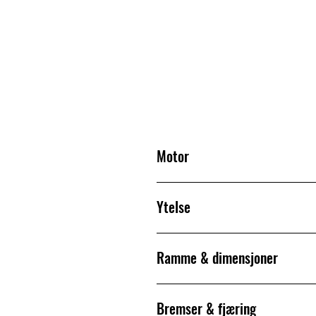
Motor
Ytelse
Engine type
Ramme & dimensjoner
Compression ratio
Transmission
Valve system
Bremser & fjæring
Clutch