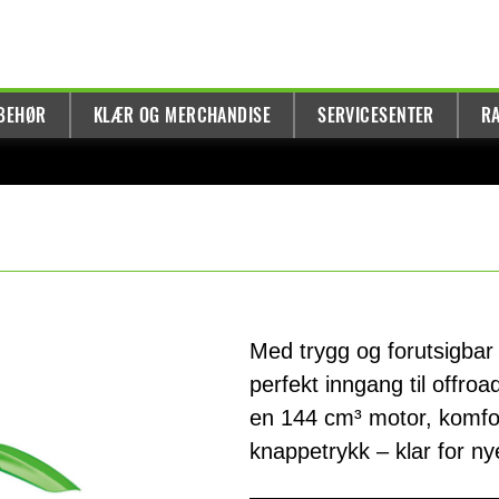
LBEHØR
KLÆR OG MERCHANDISE
SERVICESENTER
R
Med trygg og forutsigbar
perfekt inngang til offro
en 144 cm³ motor, komfor
knappetrykk – klar for ny