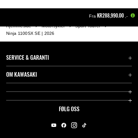
KR288,990.00
Fra
,-
Hjemmeside
Motorsykler
Sport Tourer
Ninja 1100SX SE | 2026
SERVICE & GARANTI
Garanti
OM KAWASAKI
Kawasaki Community
Firma
Kontakt oss
Rideology
FØLG OSS
Juridisk
Racing
International Sites
Heritage