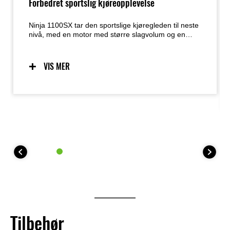
Forbedret sportslig kjøreopplevelse
Ninja 1100SX tar den sportslige kjøregleden til neste
nivå, med en motor med større slagvolum og en
forbedret KQS (quickshifter). De sportslige
kjøreegenskapene, chassiskomponentene i
supersport-stil og det dynamiske Ninja-designet fra
VIS MER
forgjengeren er beholdt, der den suverent
balanserte pakken av motor og chassis bidrar til
spennende veikjøring i en lang rekke situasjoner.
Tilbehør