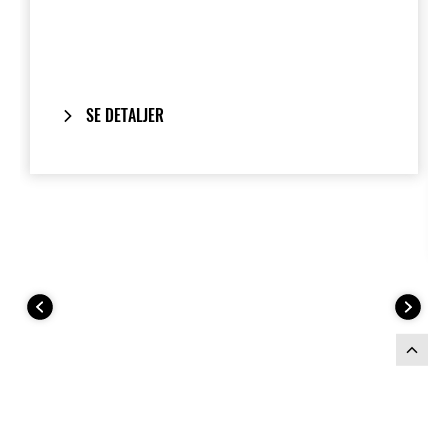
Utformet for å romme de fleste
helhjelmer. Sideveskene festes direkte
på sykkelens originale håndtak og gir et
rent, integrert uttrykk når de er fjernet.
SE DETALJER
Inkluderer vårt
One-Key System
:
sykkelens tenningsnøkkel låser og låser
opp sideveskene.
Tilpasset fargene til
2026‑modellen av
Ninja 1100SX SE
.
Dette sideveskesettet inkluderer: